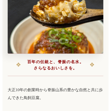
百年の伝統と、脊振の名水。
❖
❖
さらなるおいしさを。
大正10年の創業時から脊振山系の豊かな自然と共に歩
んできた鳥飼豆腐。