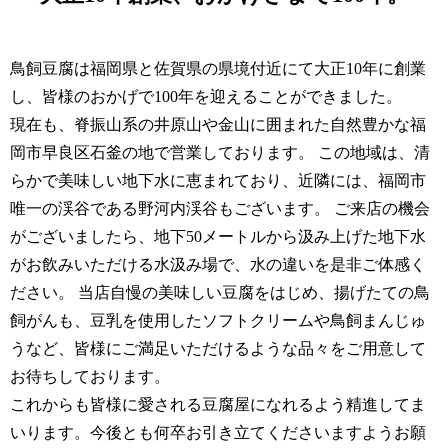
鳥飼豆腐は福岡県と佐賀県の県境付近にて大正10年に創業
し、皆様のおかげで100年を迎えることができました。
現在も、脊振山系の井原山や金山に囲まれた自然豊かな福
岡市早良区石釜の地で営業しております。 この地域は、清
らかで美味しい地下水に恵まれており、近隣には、福岡市
唯一の渓谷である野河内渓谷もございます。 ご来店の機会
がございましたら、地下50メートルから汲み上げた地下水
がお飲みいただける水汲み場で、水の違いを是非ご体感く
ださい。 当店自慢の美味しい豆腐をはじめ、揚げたての鳥
飼がんも、豆乳を使用したソフトクリームや鳥飼まんじゅ
うなど、皆様にご満足いただけるような品々をご用意して
お待ちしております。
これからも皆様に愛される豆腐屋になれるよう精進してま
いります。今後とも何卒お引き立てくださいますようお願